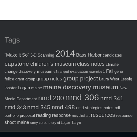
Tags
2014
"Make it So"
Bass Harbor
3-D Scanning
candidates
capstone
children's museum
class notes
climate
Fall
change
discovery museum
evaluation
gene
eStranged
exercise 1
group project
group notes
felice
grant
group
Laura West
Lessig
maine discovery museum
Logan
lobster
maine
New
nmd 306
nmd 200
nmd 341
Media Department
nmd 345
nmd 498
nmd 343
nmd strategies
notes
pdf
resources
reading response
portfolio
proposal
response
recycled art
shoot maine
Taryn
story corps
story of Logan